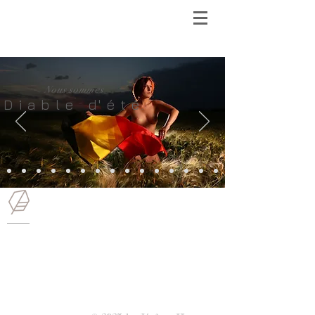
Nous sommes
D i a b l e d' é t é.