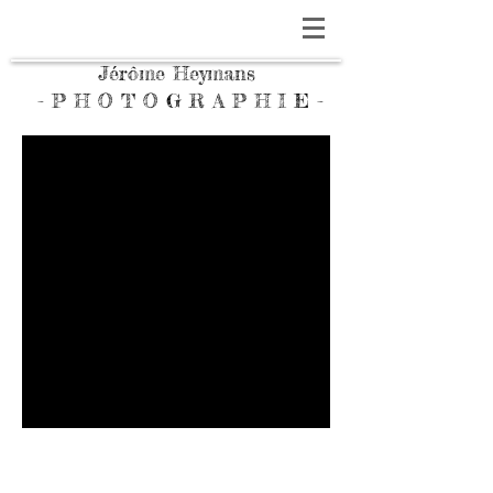
Jérôme Heymans
- P H O T O G R A P H I E -