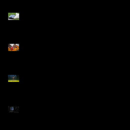
Recent Posts
Clap et vroum 46ème
édition...
Noir, jaune, rouge...
Helmo nouveau cru.
L'hiver est là