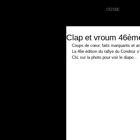
HOME
Clap et vroum 46ème 
Coups de cœur, faits marquants et a
La 46e édition du rallye du Condroz s
Clic sur la photo pour voir le diapo...