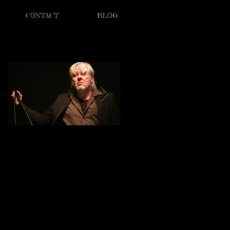
CONTACT
BLOG
Featured Posts
Nandrin festival, le
Nandrin festival, Les
résumé des trois jours.
étoiles du jour 1